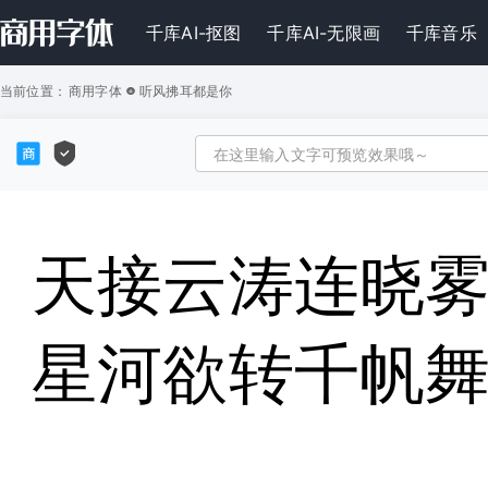
千库AI-抠图
千库AI-无限画
千库音乐
当前位置：
商用字体
听风拂耳都是你
天接云涛连晓
星河欲转千帆