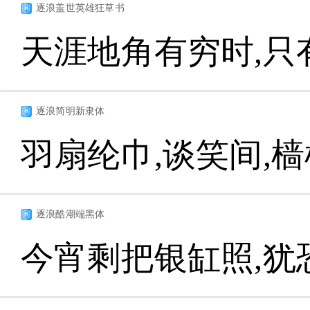
逐浪盖世英雄狂草书
天涯地角有穷时,只
逐浪简明新隶体
羽扇纶巾,谈笑间,
逐浪酷潮端黑体
今宵剩把银缸照,犹