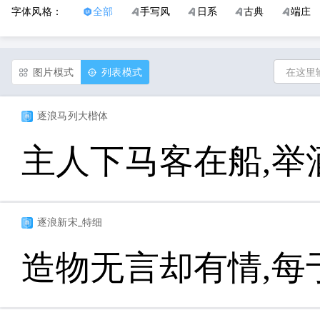
字体风格：
全部
手写风
日系
古典
端庄
图片模式
列表模式
逐浪马列大楷体
主人下马客在船,举
逐浪新宋_特细
造物无言却有情,每