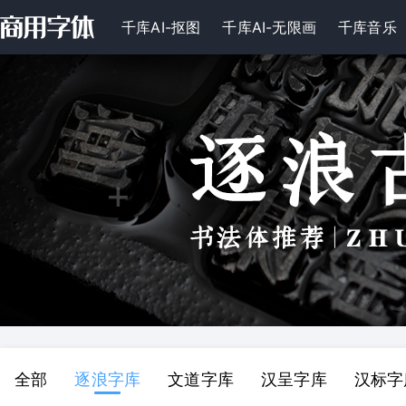
千库AI-抠图
千库AI-无限画
千库音乐
全部
逐浪字库
文道字库
汉呈字库
汉标字