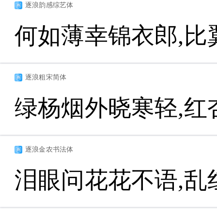
逐浪韵感综艺体
何如薄幸锦衣郎,比
逐浪粗宋简体
绿杨烟外晓寒轻,红
逐浪金农书法体
泪眼问花花不语,乱