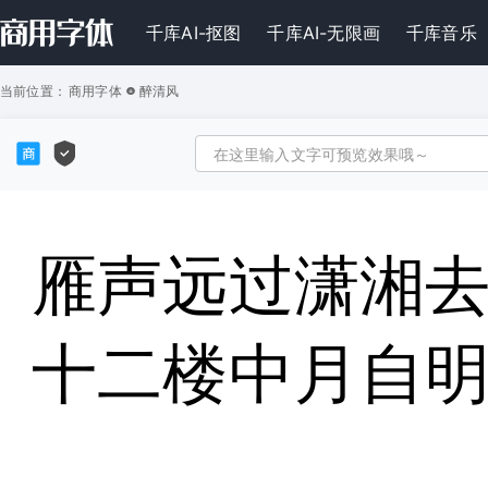
千库AI-抠图
千库AI-无限画
千库音乐
当前位置：
商用字体
醉清风
雁声远过潇湘
十二楼中月自