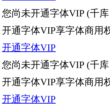
您尚未开通字体VIP
(千库
开通字体VIP享字体商用
开通字体VIP
您尚未开通字体VIP
(千库
开通字体VIP享字体商用
开通字体VIP