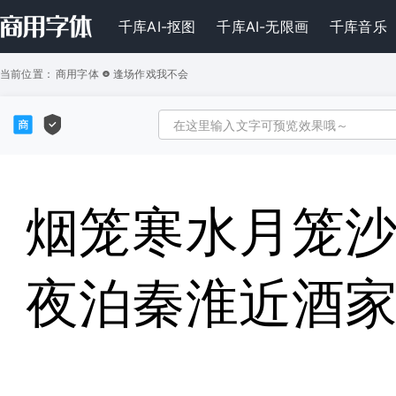
千库AI-抠图
千库AI-无限画
千库音乐
当前位置：
商用字体
逢场作戏我不会
烟笼寒水月笼
夜泊秦淮近酒