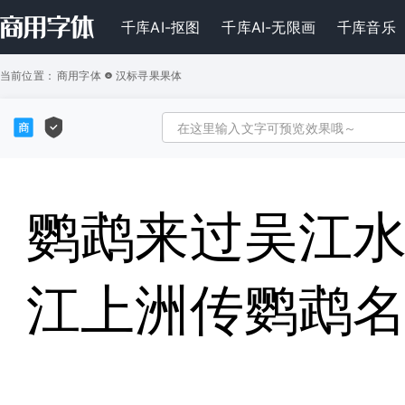
千库AI-抠图
千库AI-无限画
千库音乐
当前位置：
商用字体
汉标寻果果体
鹦鹉来过吴江
江上洲传鹦鹉