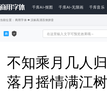
千库AI-抠图
千库AI-无限画
千库音乐
当前位置：
商用字体
汉标高清百侠拼音
不知乘月几人
落月摇情满江